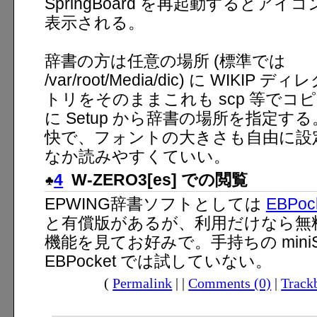
SpringBoard を再起動するとアイコ
表示される。
辞書の方は任意の場所 (標準では
/var/root/Media/dic) に WIKIP ディ
トリをそのままこれも scp 等でコピー
に Setup から辞書の場所を指定
快で、フォントの大きさも自由に設
なか読みやすくていい。
4
W-ZERO3[es] での閲覧
EPWING辞書ソフトとしては
EBPoc
と有償版があるが、利用だけなら無
機能を見てお好みで。手持ちの min
EBPocket では試していない。
(
Permalink
| |
Comments (0)
|
Track