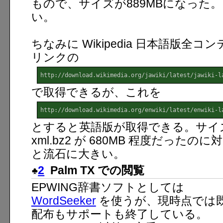
もので、サイズが889MBになった
い。
ちなみに Wikipedia 日本語版全コ
リンクの
http://download.wikimedia.org/jawiki/latest/jawiki-l
で取得できるが、これを
http://download.wikimedia.org/enwiki/latest/enwiki-l
とすると英語版が取得できる。サイ
xml.bz2 が 680MB 程度だったのに
と流石に大きい。
2
Palm TX での閲覧
EPWING辞書ソフトとしては
WordSeeker
を使うが、現時点では
配布もサポートも終了している。