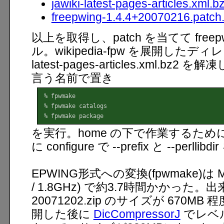
jawiki-latest-pages-articles.xml.b
freepwing-1.4.4+20070216.patch
以上を取得し、patch を当てて free
ル。wikipedia-fpw を展開したディレ
latest-pages-articles.xml.bz2 を解凍
言う名前で置き
 % fpwmake

 % fpwmake catalogs

 % fpwmake package
を実行。home の下で作業するために fpw
に configure で --prefix と --perll
EPWING形式への変換(fpwmake)は ML11
/ 1.8GHz) で約3.7時間かかった。出来た 
20071202.zip のサイズが 670M
開した後に
DicCompressorJ
でレベ