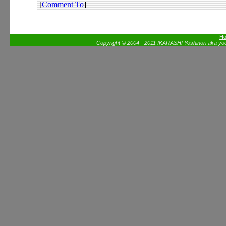
[
Comment To
]
H
Copyright © 2004 - 2011 IKARASHI Yoshinori aka yoo