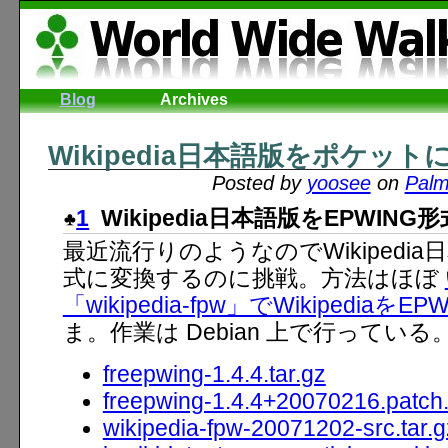
Blog
Archives
Wikipedia日本語版をポケッ
Posted by
yoosee
on
Pal
1
Wikipedia日本語版をEPWIN
最近流行りのようなのでWikipedia
式に変換するのに挑戦。方法はほぼ
「wikipedia-fpw」でWikipediaを
ま。作業は Debian 上で行っている
freepwing-1.4.4.tar.gz
freepwing-1.4.4+20070216.patch
wikipedia-fpw-20071202-src.tar.g