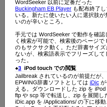
WordSeeker 以前に定番だった
Buckingham EB Player
も配布終了し
いる。新たに使いたい人に選択肢が
いのが辛いところ。
手元では WordSeeker で動作を
く検索が可能で、検索後のページで Hyp
のもサクサク動く。ただ辞書サイズ
ないが、検索語表示でフリーズして
った。
3
iPod touch での閲覧
Jailbreak されているのが前提だが、
EPWING辞書ソフトとしては
iDic
が
える。ダウンロードした zip を iPod
ftp や scp 等で転送し、zip を展開し
iDic.app を /Applications/ の下に移