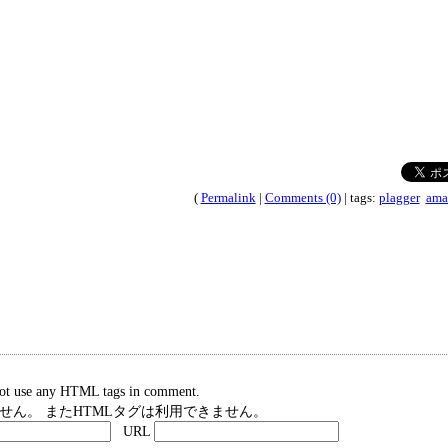
(
Permalink
|
Comments (0)
| tags:
plagger
ama
nnot use any HTML tags in comment.
ん。 またHTMLタグは利用できません。
URL