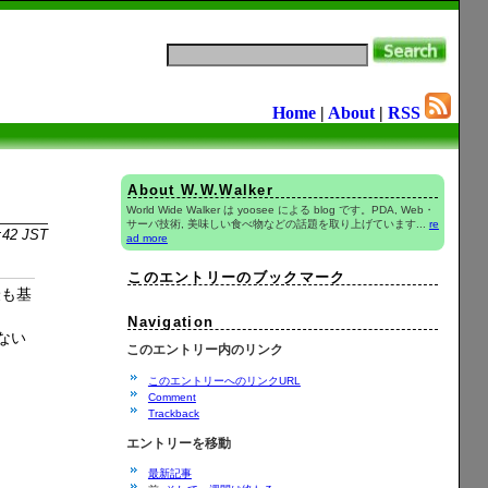
Home
|
About
|
RSS
About W.W.Walker
World Wide Walker は yoosee による blog です。PDA, Web・
サーバ技術, 美味しい食べ物などの話題を取り上げています...
re
:42 JST
ad more
このエントリーのブックマーク
最も基
Navigation
ない
このエントリー内のリンク
このエントリーへのリンクURL
Comment
Trackback
エントリーを移動
最新記事