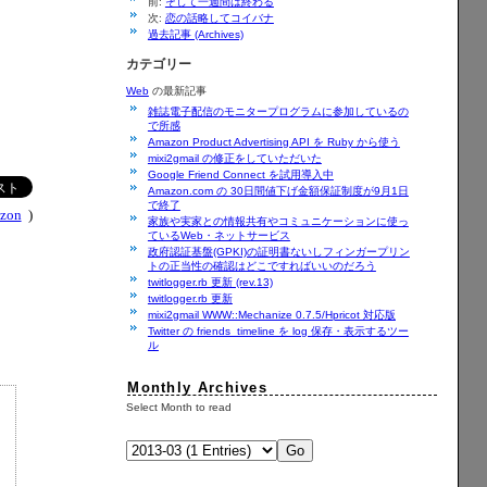
前:
そして一週間は終わる
次:
恋の話略してコイバナ
過去記事 (Archives)
カテゴリー
Web
の最新記事
雑誌電子配信のモニタープログラムに参加しているの
で所感
Amazon Product Advertising API を Ruby から使う
mixi2gmail の修正をしていただいた
Google Friend Connect を試用導入中
Amazon.com の 30日間値下げ金額保証制度が9月1日
で終了
zon
)
家族や実家との情報共有やコミュニケーションに使っ
ているWeb・ネットサービス
政府認証基盤(GPKI)の証明書ないしフィンガープリン
トの正当性の確認はどこですればいいのだろう
twitlogger.rb 更新 (rev.13)
twitlogger.rb 更新
mixi2gmail WWW::Mechanize 0.7.5/Hpricot 対応版
Twitter の friends_timeline を log 保存・表示するツー
ル
Monthly Archives
Select Month to read