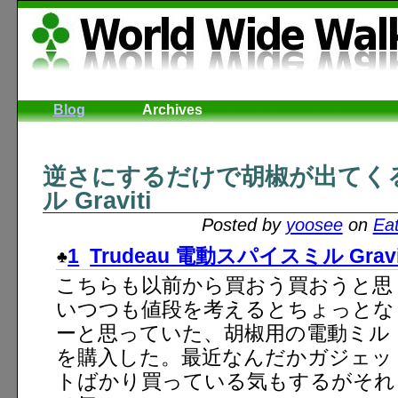
Blog
Archives
逆さにするだけで胡椒が出てく
ル Graviti
Posted by
yoosee
on
Ea
1
Trudeau 電動スパイスミル Gravi
こちらも以前から買おう買おうと思
いつつも値段を考えるとちょっとな
ーと思っていた、胡椒用の電動ミル
を購入した。最近なんだかガジェッ
トばかり買っている気もするがそれ