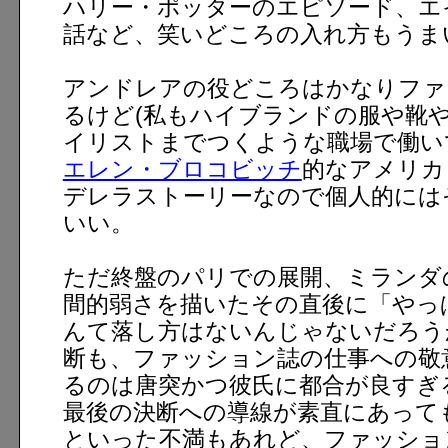
ハリー・ポッターのエピソード、エ
話など、笑いどころの入れ方もうま
アンドレアの役どころはかなりファ
るけど(私もハイブランドの服や靴
イリストまでつくような職場で働い
エレン・ブロコビッチ
的なアメリカ
デレラストーリーなので個人的には
いい。
ただ終盤のパリでの展開、ミランダ
間的弱さを描いたその直後に「やっ
んて落し方はないんじゃないだろう
断も、ファッション誌の仕事への敬
るのは唐突かつ彼氏に都合が良すぎ
最後の決断への導線が素直にあって
といった不満もあれど、ファッショ