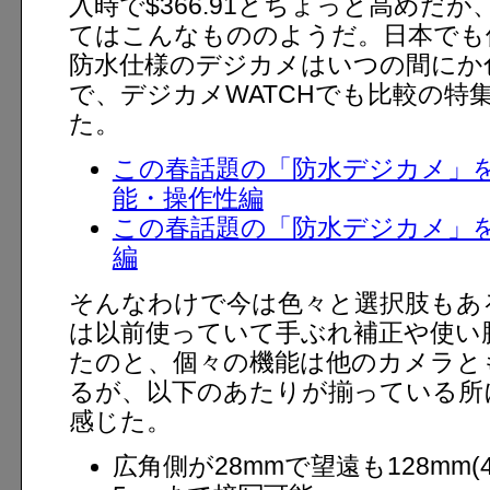
入時で$366.91とちょっと高めだ
てはこんなもののようだ。日本でも
防水仕様のデジカメはいつの間にか
で、デジカメWATCHでも比較の特
た。
この春話題の「防水デジカメ」
能・操作性編
この春話題の「防水デジカメ」
編
そんなわけで今は色々と選択肢もある
は以前使っていて手ぶれ補正や使い
たのと、個々の機能は他のカメラと
るが、以下のあたりが揃っている所
感じた。
広角側が28mmで望遠も128mm(