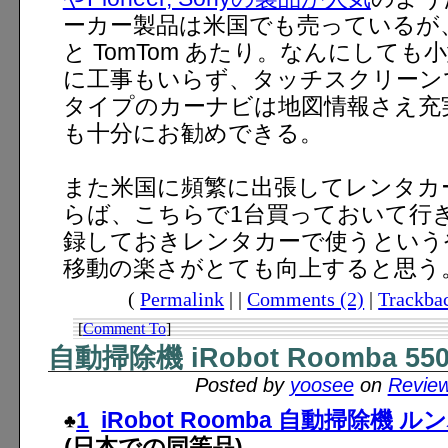
ーカー製品は米国でも売っているが、主
と TomTom あたり。なんにして
に工事もいらず、タッチスクリーン
タイプのカーナビは地図情報さえ充
も十分にお勧めできる。
また米国に頻繁に出張してレンタカ
らば、こちらで1台買っておいて行
録しておきレンタカーで使うという
移動の楽さがとても向上すると思う
(
Permalink
| |
Comments (2)
|
Trackbac
[
Comment To
]
自動掃除機 iRobot Roomba 
Posted by
yoosee
on
Revie
1
iRobot Roomba 自動掃除機 ル
(日本での同等品)