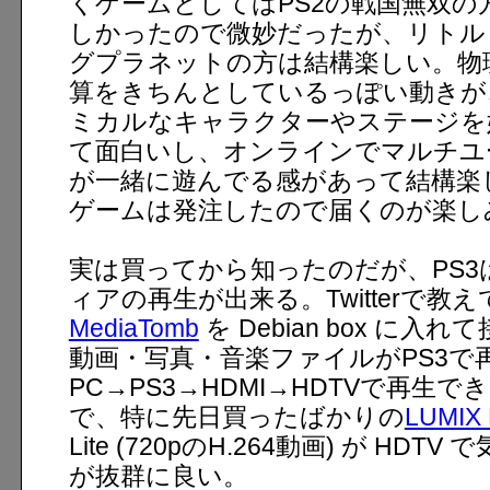
くゲームとしてはPS2の戦国無双の
しかったので微妙だったが、リトル
グプラネットの方は結構楽しい。物
算をきちんとしているっぽい動きが
ミカルなキャラクターやステージを
て面白いし、オンラインでマルチユ
が一緒に遊んでる感があって結構楽
ゲームは発注したので届くのが楽し
実は買ってから知ったのだが、PS3
ィアの再生が出来る。Twitterで教
MediaTomb
を Debian box に入
動画・写真・音楽ファイルがPS3で
PC→PS3→HDMI→HDTVで再生
で、特に先日買ったばかりの
LUMIX 
Lite (720pのH.264動画) が HD
が抜群に良い。