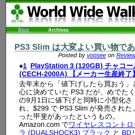
Blog
Archives
PS3 Slim は大変よい買い物で
Posted by
yoosee
on
Revie
1
PlayStation 3 (120GB) 
(CECH-2000A) 【メーカー生産終了
去年末から「値下げしたら買おう」
心に決めていた PS3 だが、めでた
の9月1日に値下げと同時に小型化さ
れ、$299 で PS3 Slim が発売され
った甲斐があったというもの。
Amazon.com で
ワイヤレスコントロ
ラ (DUALSHOCK3) ブラック
と
BD