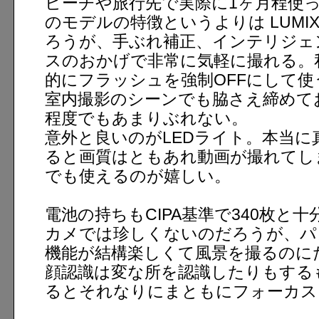
ビーチや旅行先で実際に1ヶ月程使
のモデルの特徴というよりは LUMI
ろうが、手ぶれ補正、インテリジェ
スのおかげで非常に気軽に撮れる。
的にフラッシュを強制OFFにして
室内撮影のシーンでも脇さえ締めておけば 
程度でもあまりぶれない。
意外と良いのがLEDライト。本当に
ると画質はともあれ動画が撮れてし
でも使えるのが嬉しい。
電池の持ちもCIPA基準で340枚と
カメでは珍しくないのだろうが、パ
機能が結構楽しくて風景を撮るのに
顔認識は変な所を認識したりもする
るとそれなりにまともにフォーカス