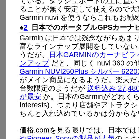
ている。ダッシュボードの上に置い
ることが無く安定して使えるので大
Garmin nuvi を使うならこれもお
2
日本でのポータブルGPSカーナ
Garmin は日本では残念ながらあま
富なラインナップ展開をしていない
うだが、
日本GARMINのカーナビラ
ンアップ
だと、同じく nuvi 360 の
Garmin NUVI250Plus シルバー 6220
がメイン商品になるようだ。楽天だ
台数限定のようだが
送料込み 27,48
が最安
か。日本のGarminがどれくらいPO
Interests)、つまり店舗やアトラ
ちんと入れ込めているかは分からな
価格.comを見る限りでは、日本で
やPioneer, Sonyの製品が人気
のよう