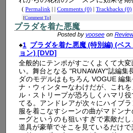
(
Permalink
| |
Comments (0)
|
Trackbacks (0)
[
Comment To
]
プラダを着た悪魔
Posted by
yoosee
on
Revie
1
プラダを着た悪魔 (特別編) (
ョン) [DVD]
全般的にテンポがすごくよくて大変
い。舞台となる "RUNAWAY"誌編
ダのモデルはもちろん VOGUE 編
ナ・ウィンターなわけだが、これを
ル・ストリープが恐ろしくハマリ役
てる。アンドレアが次々にハイブラ
服を着こなすシーンの曲がマドンナ
ーグというのも狙いすぎで素敵だし
道具が豪華でそこを見ているだけで楽