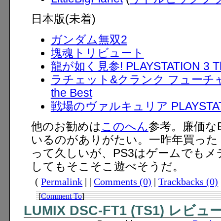
日本版(未着)
ガンダム無双2
塊魂トリビュート
龍が如く見参! PLAYSTATION 3 T
ラチェット&クランク フューチャー P
the Best
戦場のヴァルキュリア PLAYSTATION
他のお勧めは
このへん
参考。廉価なB
いるのがありがたい。一昨年買った W
って久しいが、PS3はゲームでも
してもそこそこ遊べそうだ。
(
Permalink
| |
Comments (0)
|
Trackbacks (0)
[
Comment To
]
LUMIX DSC-FT1 (TS1) レビュ