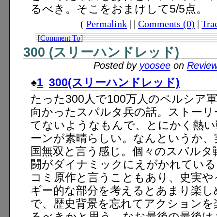
るべき。そこをおまけして5/5点。
(
Permalink
| |
Comments (0)
|
Tra
[
Comment To
]
300 (スリーハンドレッド)
Posted by
yoosee
on
Revie
1
300(スリーハンドレッド)
たった300人で100万人のペルシア
向かったスパルタ兵の話。ストーリ
てないようなもんで、とにかく熱い
ーンが素晴らしい。なんというか、
国無双と言う感じ。個々のスパルタ
闘がダイナミックにえがかれている
コミ原作と言うこともあり、史実や
ギー的な部分を考えるとあまり楽し
で、歴史背景を忘れてアクションを
るべきかと思う。なお最後の最後は