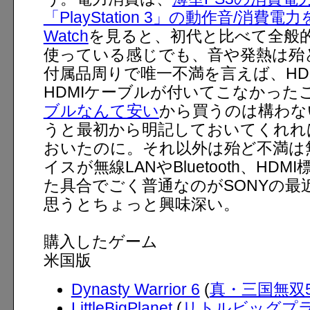
「PlayStation 3」の動作音/消費電
Watch
を見ると、初代と比べて全般
使っている感じでも、音や発熱は殆
付属品周りで唯一不満を言えば、H
HDMIケーブルが付いてこなかった
ブルなんて安い
から買うのは構わな
うと最初から明記しておいてくれれ
おいたのに。それ以外は殆ど不満は
イスが無線LANやBluetooth、HD
た具合でごく普通なのがSONYの最
思うとちょっと興味深い。
購入したゲーム
米国版
Dynasty Warrior 6
(
真・三国無双
LittleBigPlanet
(
リトルビッグプ