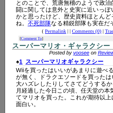
とのことで、荒唐無稽のようで政治
闘に関しては意外と史実に近いっぽ
かと思ったけど、歴史資料ほとんど
ね。
不死部隊
なる精鋭部隊も実在だ
(
Permalink
| |
Comments (0)
|
Tra
[
Comment To
]
スーパーマリオ・ギャラクシー
Posted by
yoosee
on
Revie
1
スーパーマリオギャラクシー
Wiiを買ったはいいがあまりに遊べ
が無く、ドラクエソードを買ったは
大ハズレしたりしてさてどうするか
月経過した今日この頃、任天堂の本
てマリオを買った。これが期待以上
面白い。