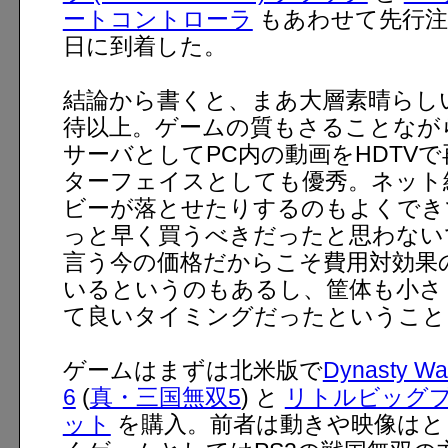
ートコントローラ
もあわせて先行注
日に到着した。
結論から書くと、まあ大層素晴らし
待以上。ゲームの質もさることながら
サーバとしてPC内の動画をHDTV
ターフェイスとしても優秀。ネット
ビーが落とせたりするのもよくでき
っと早く買うべきだったと思わないで
言う今の価格だからこそ費用対効果
いるというのもあるし、筐体も小さ
て良いタイミングだったということ
ゲームはまずは北米版で
Dynasty War
6
(
真・三国無双5
) と
リトルビッグ
ット
を購入。前者は動きや映像はと