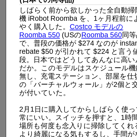
しばらく前から欲しかった全自動掃
機 iRobot Roomba を、1ヶ月程前
やく購入した。
Costco モデルの
Roomba 550
(USの
Roomba 560
同等
で、普段の価格が $274 なのが instan
rebate $50 が引かれて $224 と言う
段。日本ではどうしてあんなに高い
だか。このモデルはスケジュール機
無し、充電ステーション、部屋を仕
の「バーチャルウォール」が2個と
が付いていた。
2月1日に購入してからしばらく使
常にいい。スイッチを押すと、1時
場所も何度も念入りに掃除してくれ
より綺麗になる気もするし、手間が