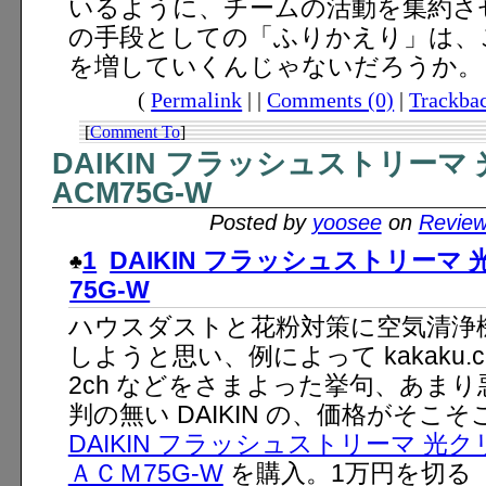
いるように、チームの活動を集約さ
の手段としての「ふりかえり」は、
を増していくんじゃないだろうか。
(
Permalink
| |
Comments (0)
|
Trackbac
[
Comment To
]
DAIKIN フラッシュストリーマ
ACM75G-W
Posted by
yoosee
on
Revie
1
DAIKIN フラッシュストリーマ
75G-W
ハウスダストと花粉対策に空気清浄
しようと思い、例によって kakaku.c
2ch などをさまよった挙句、あまり
判の無い DAIKIN の、価格がそこそ
DAIKIN フラッシュストリーマ 光
ＡＣＭ75G-W
を購入。1万円を切る