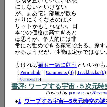
も物を置いていない状態
にしないといけない
が、まあ逆に部屋が散ら
かりにくくなるのはメ
リットかもしれない。日
本での価格は高すぎると
は思うが、個人的には非
常にお勧めできる家電である。探す
かるようだが、性能は定かではない
よければ
猫も一緒に飼う
といいかも
(
Permalink
| |
Comments (4)
|
Trackbacks (0)
[
Comment To
]
書評: ワープする宇宙 -５次元時
Posted by
yoosee
on
Revie
1
ワープする宇宙―5次元時空の謎