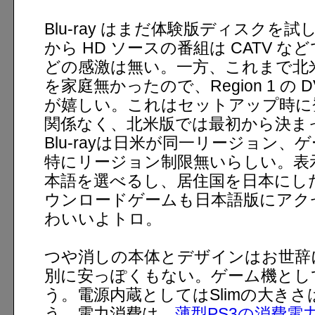
Blu-ray はまだ体験版ディスクを
から HD ソースの番組は CATV 
どの感激は無い。一方、これまで北
を家庭無かったので、Region 1 の 
が嬉しい。これはセットアップ時に
関係なく、北米版では最初から決ま
Blu-rayは日米が同一リージョン
特にリージョン制限無いらしい。表
本語を選べるし、居住国を日本にし
ウンロードゲームも日本語版にアク
わいいよトロ。
つや消しの本体とデザインはお世辞
別に安っぽくもない。ゲーム機とし
う。電源内蔵としてはSlimの大き
う。電力消費は、
薄型PS3の消費電