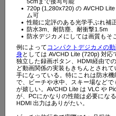
5cmまで接写可能
720p (1,280x720) の AVCHD
ム可
性能に定評のある光学手ぶれ補
防水3m、耐防塵、耐衝撃1.5m
防水デジカメにしては画質もそ
例によって
コンパクトデジカメの動
身
としては AVCHD Lite (720p
独立した録画ボタン、HDMI経由で
ど動画関係の実装もきちんとされて
手になっている。特にこれは防水機
で、ビーチや水中、スキー場などで
が嬉しい。AVCHD Lite は VLC や 
が、PCにかなりの性能は必要にな
HDMI 出力はありがたい。